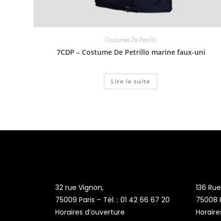
Costumes De Petrillo
7CDP – Costume De Petrillo marine faux-uni
Lire la suite
32 rue Vignon,
136 Ru
75009 Paris – Tél. : 01 42 66 67 20
75008 P
Horaires d’ouverture
Horaire