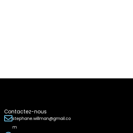
Contactez-nous
stephane.willman@gmail.co
m