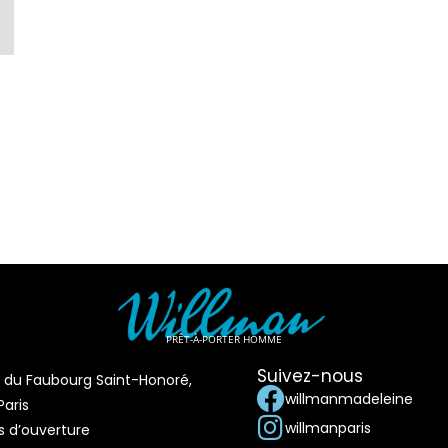
PRÊT-À-PORTER HOMME
Suivez-nous
e du Faubourg Saint-Honoré,
willmanmadeleine
aris
willmanparis
s d’ouverture