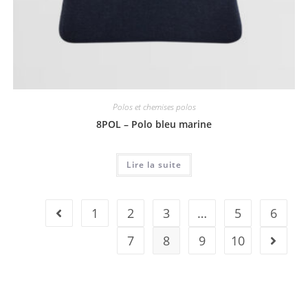
Polos et chemises polos
8POL – Polo bleu marine
Lire la suite
1
2
3
…
5
6
7
8
9
10