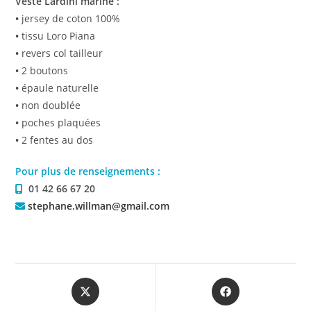
Veste Lardini marine :
•
jersey de coton 100%
•
tissu Loro Piana
•
revers col tailleur
•
2 boutons
•
épaule naturelle
•
non doublée
•
poches plaquées
•
2 fentes au dos
Pour plus de renseignements :
01 42 66 67 20
stephane.willman@gmail.com