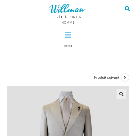
PRÊT-À-PORTER
HOMME
MENU
Produit suivant