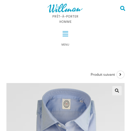
PRÊT-À-PORTER
HOMME
MENU
Produit suivant