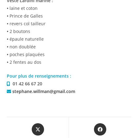
Veste Lardini marine :
•
laine et coton
•
Prince de Galles
•
revers col tailleur
•
2 boutons
•
épaule naturelle
•
non doublée
•
poches plaquées
•
2 fentes au dos
Pour plus de renseignements :
01 42 66 67 20
stephane.willman@gmail.com