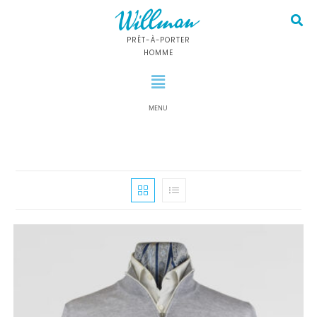
PRÊT-À-PORTER
HOMME
MENU